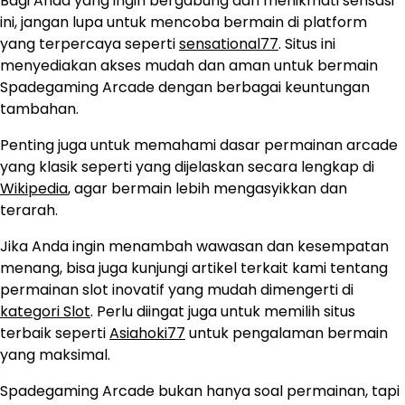
Bagi Anda yang ingin bergabung dan menikmati sensasi
ini, jangan lupa untuk mencoba bermain di platform
yang terpercaya seperti
sensational77
. Situs ini
menyediakan akses mudah dan aman untuk bermain
Spadegaming Arcade dengan berbagai keuntungan
tambahan.
Penting juga untuk memahami dasar permainan arcade
yang klasik seperti yang dijelaskan secara lengkap di
Wikipedia
, agar bermain lebih mengasyikkan dan
terarah.
Jika Anda ingin menambah wawasan dan kesempatan
menang, bisa juga kunjungi artikel terkait kami tentang
permainan slot inovatif yang mudah dimengerti di
kategori Slot
. Perlu diingat juga untuk memilih situs
terbaik seperti
Asiahoki77
untuk pengalaman bermain
yang maksimal.
Spadegaming Arcade bukan hanya soal permainan, tapi