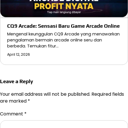
CQ9 Arcade: Sensasi Baru Game Arcade Online
Mengenal keunggulan CQ9 Arcade yang menawarkan
pengalaman bermain arcade online seru dan
berbeda. Temukan fitur…
April 12, 2026
Leave a Reply
Your email address will not be published.
Required fields
are marked
*
Comment
*