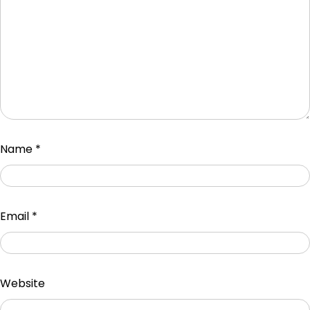
Name
*
Email
*
Website