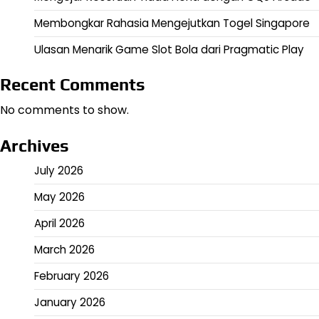
Membongkar Rahasia Mengejutkan Togel Singapore
Ulasan Menarik Game Slot Bola dari Pragmatic Play
Recent Comments
No comments to show.
Archives
July 2026
May 2026
April 2026
March 2026
February 2026
January 2026