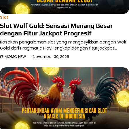
Slot
Slot Wolf Gold: Sensasi Menang Besar
dengan Fitur Jackpot Progresif
Rasakan pengalaman slot yang mengasyikkan dengan Wolf
Gold dari Pragmatic Play, lengkap dengan fitur jackpot…
MOMO NEW
November 30, 2025