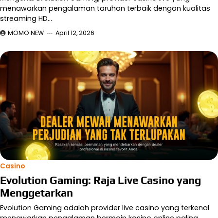
menawarkan pengalaman taruhan terbaik dengan kualitas
streaming HD…
MOMO NEW
April 12, 2026
Casino
Evolution Gaming: Raja Live Casino yang
Menggetarkan
Evolution Gaming adalah provider live casino yang terkenal