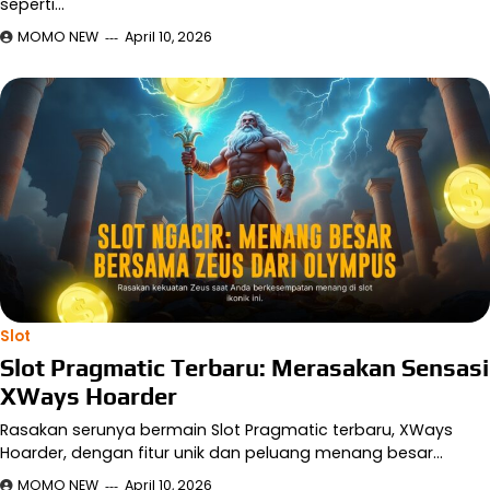
seperti…
MOMO NEW
April 10, 2026
Slot
Slot Pragmatic Terbaru: Merasakan Sensasi
XWays Hoarder
Rasakan serunya bermain Slot Pragmatic terbaru, XWays
Hoarder, dengan fitur unik dan peluang menang besar…
MOMO NEW
April 10, 2026