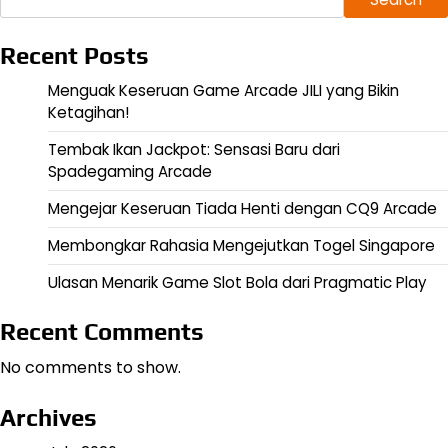
Recent Posts
Menguak Keseruan Game Arcade JILI yang Bikin
Ketagihan!
Tembak Ikan Jackpot: Sensasi Baru dari
Spadegaming Arcade
Mengejar Keseruan Tiada Henti dengan CQ9 Arcade
Membongkar Rahasia Mengejutkan Togel Singapore
Ulasan Menarik Game Slot Bola dari Pragmatic Play
Recent Comments
No comments to show.
Archives