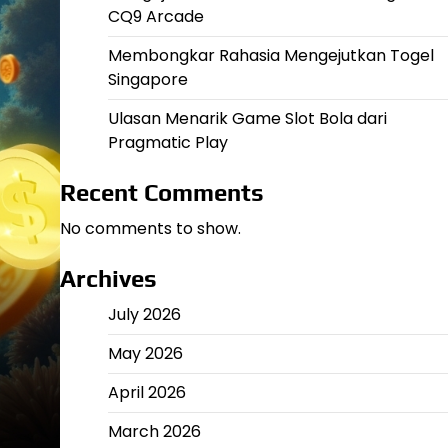
CQ9 Arcade
Membongkar Rahasia Mengejutkan Togel
Singapore
Ulasan Menarik Game Slot Bola dari
Pragmatic Play
Recent Comments
No comments to show.
Archives
July 2026
May 2026
April 2026
March 2026