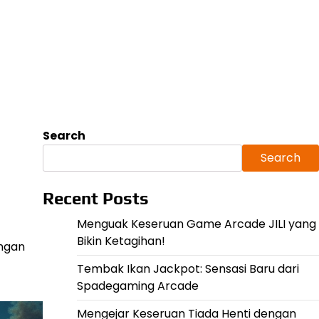
Search
Search
Recent Posts
Menguak Keseruan Game Arcade JILI yang
Bikin Ketagihan!
ngan
Tembak Ikan Jackpot: Sensasi Baru dari
Spadegaming Arcade
Mengejar Keseruan Tiada Henti dengan