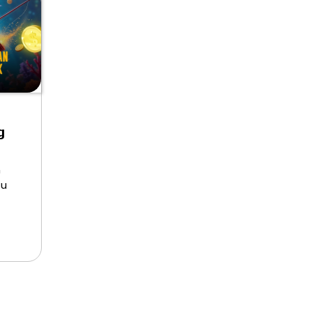
g
n
tu