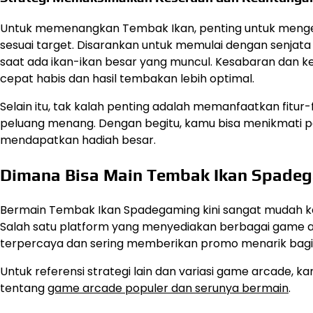
Untuk memenangkan Tembak Ikan, penting untuk mengena
sesuai target. Disarankan untuk memulai dengan senjata 
saat ada ikan-ikan besar yang muncul. Kesabaran dan k
cepat habis dan hasil tembakan lebih optimal.
Selain itu, tak kalah penting adalah memanfaatkan fit
peluang menang. Dengan begitu, kamu bisa menikmati p
mendapatkan hadiah besar.
Dimana Bisa Main Tembak Ikan Spade
Bermain Tembak Ikan Spadegaming kini sangat mudah ka
Salah satu platform yang menyediakan berbagai game 
terpercaya dan sering memberikan promo menarik bagi
Untuk referensi strategi lain dan variasi game arcade,
tentang
game arcade populer dan serunya bermain
.