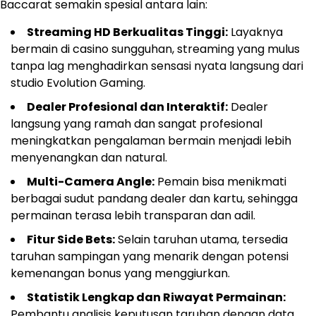
Baccarat semakin spesial antara lain:
Streaming HD Berkualitas Tinggi:
Layaknya
bermain di casino sungguhan, streaming yang mulus
tanpa lag menghadirkan sensasi nyata langsung dari
studio Evolution Gaming.
Dealer Profesional dan Interaktif:
Dealer
langsung yang ramah dan sangat profesional
meningkatkan pengalaman bermain menjadi lebih
menyenangkan dan natural.
Multi-Camera Angle:
Pemain bisa menikmati
berbagai sudut pandang dealer dan kartu, sehingga
permainan terasa lebih transparan dan adil.
Fitur Side Bets:
Selain taruhan utama, tersedia
taruhan sampingan yang menarik dengan potensi
kemenangan bonus yang menggiurkan.
Statistik Lengkap dan Riwayat Permainan:
Pembantu analisis keputusan taruhan dengan data