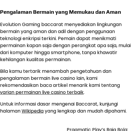
Pengalaman Bermain yang Memukau dan Aman
Evolution Gaming baccarat menyediakan lingkungan
bermain yang aman dan adil dengan penggunaan
teknologi enkripsi terkini. Pemain dapat menikmati
permainan kapan saja dengan perangkat apa saja, mulai
dari komputer hingga smartphone, tanpa khawatir
kehilangan kualitas permainan.
Bila kamu tertarik menambah pengetahuan dan
pengalaman bermain live casino lain, kami
rekomendasikan baca artikel menarik kami tentang
varian permainan live casino terbaik
.
Untuk informasi dasar mengenai Baccarat, kunjungi
halaman
Wikipedia
yang lengkap dan mudah dipahami.
Pragmatic Play’s Raja Bola: