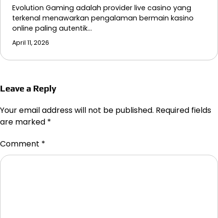
Evolution Gaming adalah provider live casino yang
terkenal menawarkan pengalaman bermain kasino
online paling autentik…
April 11, 2026
Leave a Reply
Your email address will not be published.
Required fields
are marked
*
Comment
*