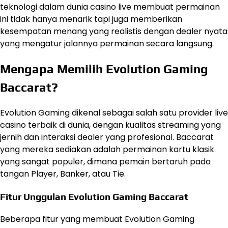
teknologi dalam dunia casino live membuat permainan
ini tidak hanya menarik tapi juga memberikan
kesempatan menang yang realistis dengan dealer nyata
yang mengatur jalannya permainan secara langsung.
Mengapa Memilih Evolution Gaming
Baccarat?
Evolution Gaming dikenal sebagai salah satu provider live
casino terbaik di dunia, dengan kualitas streaming yang
jernih dan interaksi dealer yang profesional. Baccarat
yang mereka sediakan adalah permainan kartu klasik
yang sangat populer, dimana pemain bertaruh pada
tangan Player, Banker, atau Tie.
Fitur Unggulan Evolution Gaming Baccarat
Beberapa fitur yang membuat Evolution Gaming