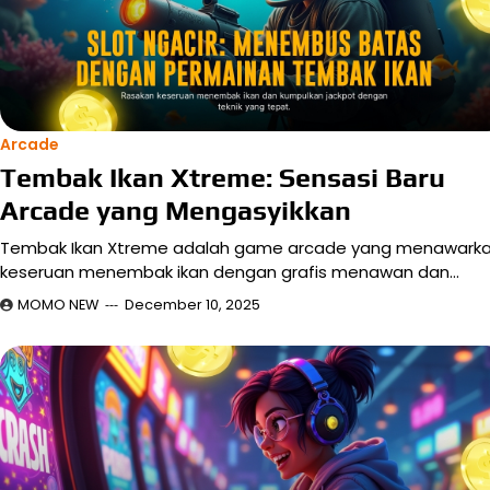
Arcade
Tembak Ikan Xtreme: Sensasi Baru
Arcade yang Mengasyikkan
Tembak Ikan Xtreme adalah game arcade yang menawark
keseruan menembak ikan dengan grafis menawan dan…
MOMO NEW
December 10, 2025