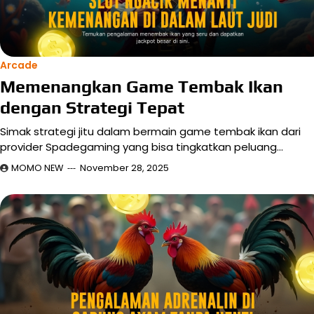
Arcade
Memenangkan Game Tembak Ikan
dengan Strategi Tepat
Simak strategi jitu dalam bermain game tembak ikan dari
provider Spadegaming yang bisa tingkatkan peluang…
MOMO NEW
November 28, 2025