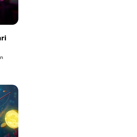
ri
an