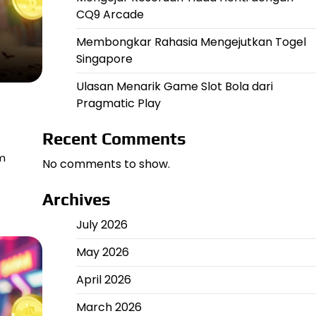
CQ9 Arcade
Membongkar Rahasia Mengejutkan Togel
Singapore
Ulasan Menarik Game Slot Bola dari
Pragmatic Play
Recent Comments
m
No comments to show.
Archives
July 2026
May 2026
April 2026
March 2026