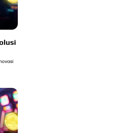
olusi
novasi