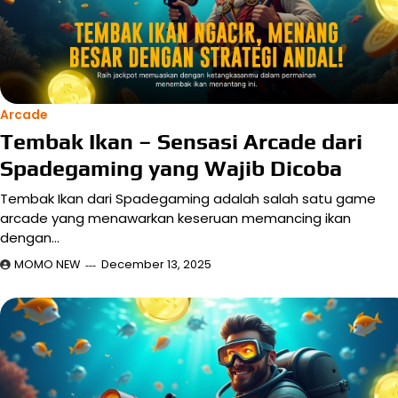
Arcade
Tembak Ikan – Sensasi Arcade dari
Spadegaming yang Wajib Dicoba
Tembak Ikan dari Spadegaming adalah salah satu game
arcade yang menawarkan keseruan memancing ikan
dengan…
MOMO NEW
December 13, 2025