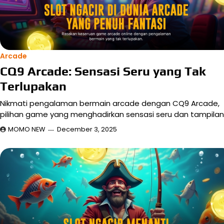
Arcade
CQ9 Arcade: Sensasi Seru yang Tak
Terlupakan
Nikmati pengalaman bermain arcade dengan CQ9 Arcade,
pilihan game yang menghadirkan sensasi seru dan tampila
MOMO NEW
December 3, 2025